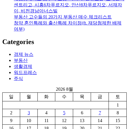
센트리고, 시흥6차푸르지오, 안산8차푸르지오, 서재자
이, 비전경남아너스빌
부동산 고수들의 20가지 부동산 매수 체크리스트
청약 혼인특례와 출산특례 차이점(ft. 재당첨제한 배제
여부)
Categories
경제 뉴스
부동산
생활경제
워드프레스
주식
2026 8월
일
월
화
수
목
금
토
1
2
3
4
5
6
7
8
9
10
11
12
13
14
15
16
17
18
19
20
21
22