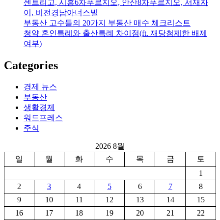
센트리고, 시흥6차푸르지오, 안산8차푸르지오, 서재자
이, 비전경남아너스빌
부동산 고수들의 20가지 부동산 매수 체크리스트
청약 혼인특례와 출산특례 차이점(ft. 재당첨제한 배제
여부)
Categories
경제 뉴스
부동산
생활경제
워드프레스
주식
2026 8월
일
월
화
수
목
금
토
1
2
3
4
5
6
7
8
9
10
11
12
13
14
15
16
17
18
19
20
21
22