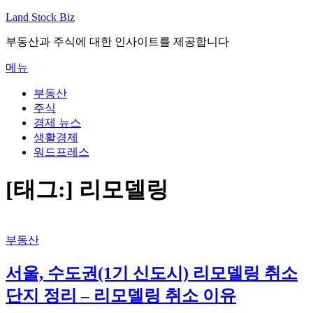
내
Land Stock Biz
용
부동산과 주식에 대한 인사이트를 제공합니다
으
로
메뉴
바
로
부동산
가
주식
기
경제 뉴스
생활경제
워드프레스
[태그:]
리모델링
부동산
서울, 수도권(1기 신도시) 리모델링 취소
단지 정리 – 리모델링 취소 이유