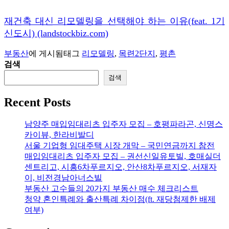
재건축 대신 리모델링을 선택해야 하는 이유(feat. 1기
신도시) (landstockbiz.com)
부동산
에 게시됨
태그
리모델링
,
목련2단지
,
평촌
검색
검색
Recent Posts
남양주 매입임대리츠 입주자 모집 – 호평파라곤, 신명스
카이뷰, 한라비발디
서울 기업형 임대주택 시장 개막 – 국민연금까지 참전
매입임대리츠 입주자 모집 – 권선신일유토빌, 호매실더
센트리고, 시흥6차푸르지오, 안산8차푸르지오, 서재자
이, 비전경남아너스빌
부동산 고수들의 20가지 부동산 매수 체크리스트
청약 혼인특례와 출산특례 차이점(ft. 재당첨제한 배제
여부)