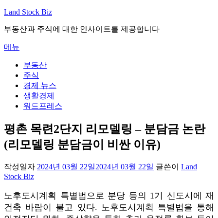
내
Land Stock Biz
용
부동산과 주식에 대한 인사이트를 제공합니다
으
로
메뉴
바
로
부동산
가
주식
기
경제 뉴스
생활경제
워드프레스
평촌 목련2단지 리모델링 – 분담금 논란
(리모델링 분담금이 비싼 이유)
작성일자
2024년 03월 22일
2024년 03월 22일
글쓴이
Land
Stock Biz
노후도시계획 특별법으로 분당 등의 1기 신도시에 재
건축 바람이 불고 있다. 노후도시계획 특별법을 통해