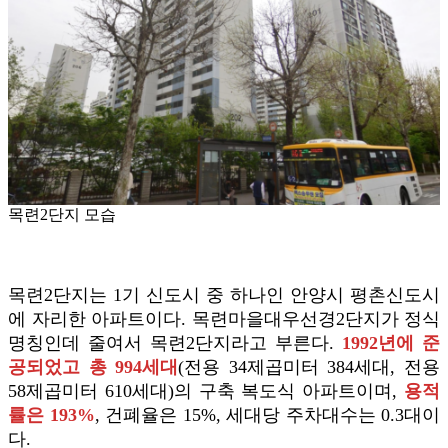
목련2단지 모습
목련2단지는 1기 신도시 중 하나인 안양시 평촌신도시
에 자리한 아파트이다. 목련마을대우선경2단지가 정식
명칭인데 줄여서 목련2단지라고 부른다.
1992년에 준
공되었고 총 994세대
(전용 34제곱미터 384세대, 전용
58제곱미터 610세대)의 구축 복도식 아파트이며,
용적
률은 193%
, 건폐율은 15%, 세대당 주차대수는 0.3대이
다.