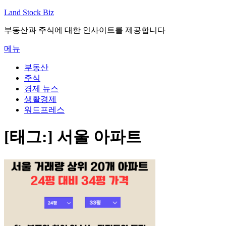
내
Land Stock Biz
용
부동산과 주식에 대한 인사이트를 제공합니다
으
로
메뉴
바
로
부동산
가
주식
기
경제 뉴스
생활경제
워드프레스
[태그:]
서울 아파트