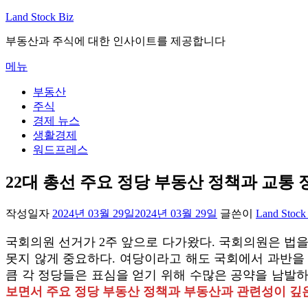
내
Land Stock Biz
용
부동산과 주식에 대한 인사이트를 제공합니다
으
로
메뉴
바
로
부동산
가
주식
기
경제 뉴스
생활경제
워드프레스
22대 총선 주요 정당 부동산 정책과 교통 
작성일자
2024년 03월 29일
2024년 03월 29일
글쓴이
Land Stock
국회의원 선거가 2주 앞으로 다가왔다. 국회의원은 법
못지 않게 중요하다. 여당이라고 해도 국회에서 과반을 
큼 각 정당들은 표심을 얻기 위해 수많은 공약을 남발하고
보면서 주요 정당 부동산 정책과 부동산과 관련성이 깊